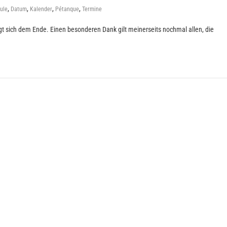
,
,
,
,
ule
Datum
Kalender
Pétanque
Termine
t sich dem Ende. Einen besonderen Dank gilt meinerseits nochmal allen, die