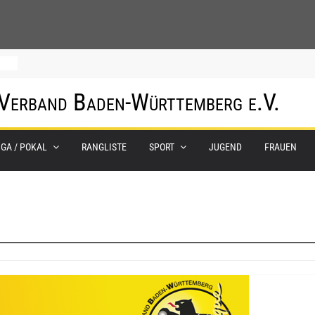
m
 Verband Baden-Württemberg e.V.
IGA / POKAL
RANGLISTE
SPORT
JUGEND
FRAUEN
0.