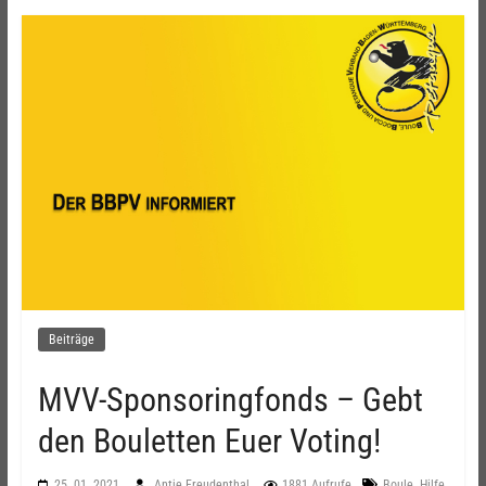
Beiträge
MVV-Sponsoringfonds – Gebt
den Bouletten Euer Voting!
,
,
25. 01. 2021
Antje Freudenthal
1881 Aufrufe
Boule
Hilfe