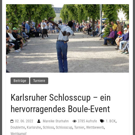
Beiträge
Turniere
Karlsruher Schlosscup – ein
hervorragendes Boule-Event
,
02. 06. 2022
Mareike Sturhahn
3785 Aufrufe
1. BCK
,
,
,
,
,
,
Doublette
Karlsruhe
Schloss
Schlosscup
Turnier
Wettbewerb
Wettkampf