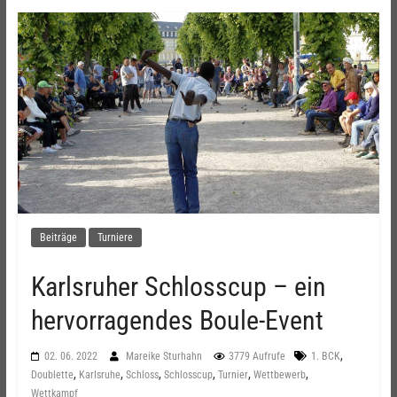
Beiträge
Turniere
Karlsruher Schlosscup – ein
hervorragendes Boule-Event
,
02. 06. 2022
Mareike Sturhahn
3779 Aufrufe
1. BCK
,
,
,
,
,
,
Doublette
Karlsruhe
Schloss
Schlosscup
Turnier
Wettbewerb
Wettkampf