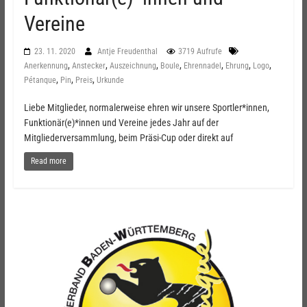
Vereine
23. 11. 2020
Antje Freudenthal
3719 Aufrufe
,
,
,
,
,
,
,
Anerkennung
Anstecker
Auszeichnung
Boule
Ehrennadel
Ehrung
Logo
,
,
,
Pétanque
Pin
Preis
Urkunde
Liebe Mitglieder, normalerweise ehren wir unsere Sportler*innen,
Funktionär(e)*innen und Vereine jedes Jahr auf der
Mitgliederversammlung, beim Präsi-Cup oder direkt auf
Read more