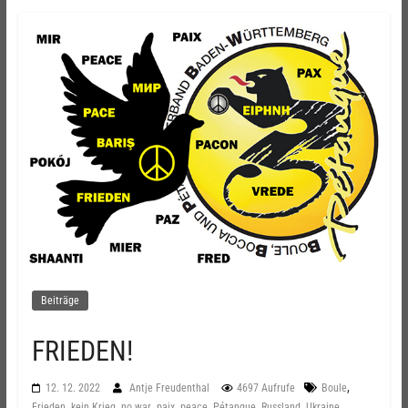
Beiträge
FRIEDEN!
,
12. 12. 2022
Antje Freudenthal
4697 Aufrufe
Boule
,
,
,
,
,
,
,
,
Frieden
kein Krieg
no war
paix
peace
Pétanque
Russland
Ukraine