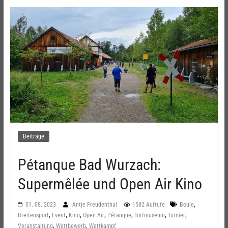
Beiträge
Pétanque Bad Wurzach:
Supermêlée und Open Air Kino
,
01. 08. 2023
Antje Freudenthal
1582 Aufrufe
Boule
,
,
,
,
,
,
,
Breitensport
Event
Kino
Open Air
Pétanque
Torfmuseum
Turnier
,
,
Veranstaltung
Wettbewerb
Wettkampf