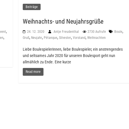
Beiträge
Weihnachts- und Neujahrsgrüße
,
,
vent
24. 12. 2020
Antje Freudenthal
2730 Aufrufe
Boule
,
,
,
,
,
,
ten
Gruß
Neujahr
Pétanque
Silvester
Vorstand
Weihnachten
Liebe Boulespielerinnen, liebe Boulespieler, ein anstrengendes
und seltsames Jahr 2020 für unseren Boulesport geht nun
allmählich zu Ende. Eine kurze
Read more