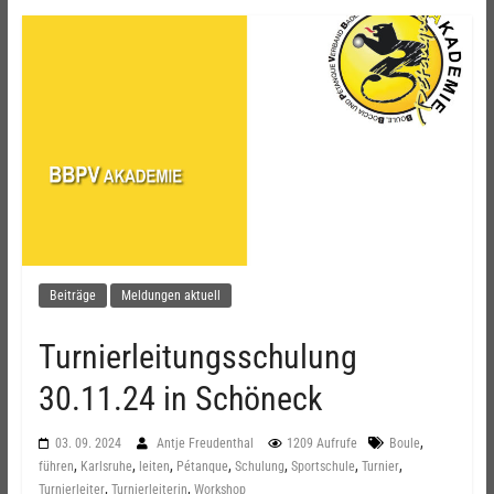
Beiträge
Meldungen aktuell
Turnierleitungsschulung
30.11.24 in Schöneck
,
03. 09. 2024
Antje Freudenthal
1209 Aufrufe
Boule
,
,
,
,
,
,
,
führen
Karlsruhe
leiten
Pétanque
Schulung
Sportschule
Turnier
,
,
Turnierleiter
Turnierleiterin
Workshop