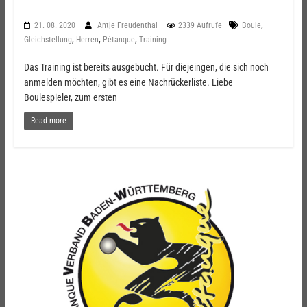
,
21. 08. 2020
Antje Freudenthal
2339 Aufrufe
Boule
,
,
,
Gleichstellung
Herren
Pétanque
Training
Das Training ist bereits ausgebucht. Für diejeingen, die sich noch
anmelden möchten, gibt es eine Nachrückerliste. Liebe
Boulespieler, zum ersten
Read more