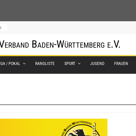
m
 Verband Baden-Württemberg e.V.
IGA / POKAL
RANGLISTE
SPORT
JUGEND
FRAUEN
0.