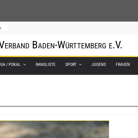
m
 Verband Baden-Württemberg e.V.
IGA / POKAL
RANGLISTE
SPORT
JUGEND
FRAUEN
0.