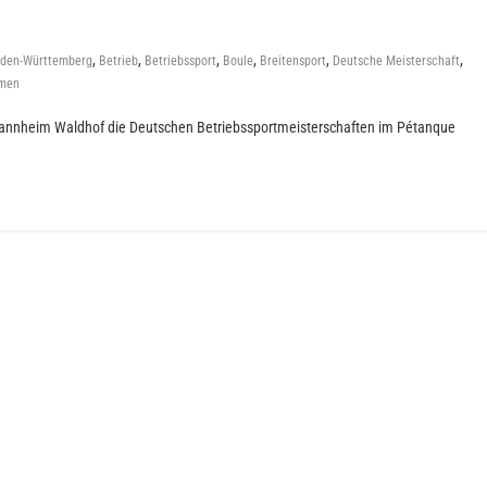
,
,
,
,
,
,
den-Württemberg
Betrieb
Betriebssport
Boule
Breitensport
Deutsche Meisterschaft
men
 Mannheim Waldhof die Deutschen Betriebssportmeisterschaften im Pétanque