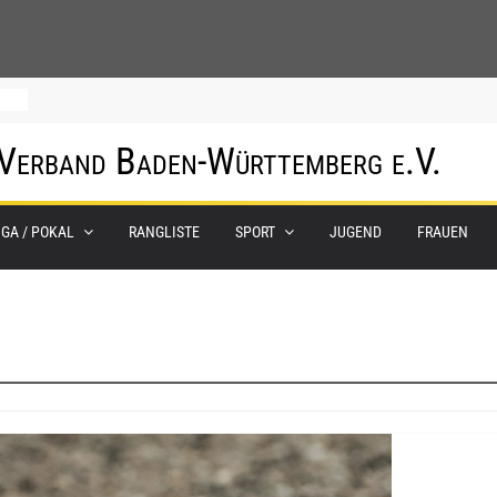
0.
 Verband Baden-Württemberg e.V.
m
IGA / POKAL
RANGLISTE
SPORT
JUGEND
FRAUEN