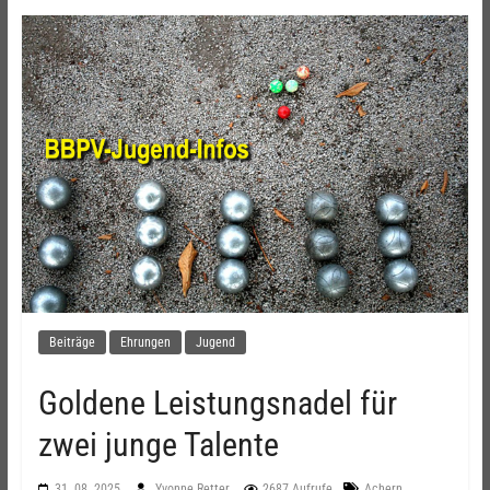
Beiträge
Ehrungen
Jugend
Goldene Leistungsnadel für
zwei junge Talente
,
31. 08. 2025
Yvonne Retter
2687 Aufrufe
Achern