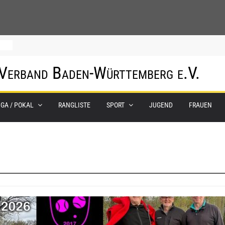
um
 Verband Baden-Württemberg e.V.
0.
IGA / POKAL
RANGLISTE
SPORT
JUGEND
FRAUEN