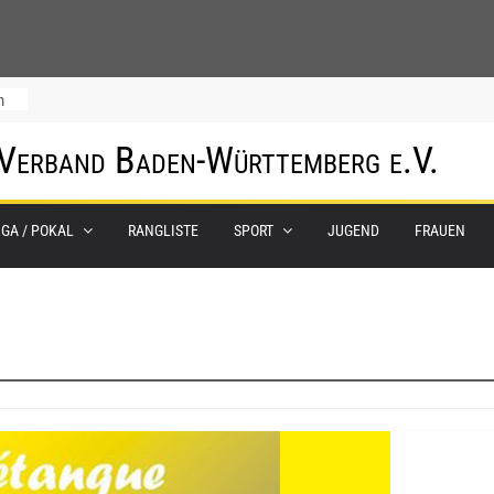
m
 Verband Baden-Württemberg e.V.
IGA / POKAL
RANGLISTE
SPORT
JUGEND
FRAUEN
0.