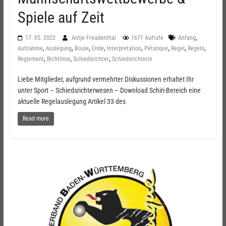
Spiele auf Zeit
,
17. 05. 2022
Antje Freudenthal
1671 Aufrufe
Anfang
,
,
,
,
,
,
,
,
Aufnahme
Auslegung
Boule
Ende
Interpretation
Pétanque
Regel
Regeln
,
,
,
Reglement
Richtlinie
Schiedsrichter
Schiedsrichterin
Liebe Mitglieder, aufgrund vermehrter Diskussionen erhaltet Ihr
unter Sport – Schiedsrichterwesen – Download Schiri-Bereich eine
aktuelle Regelauslegung Artikel 33 des
Read more