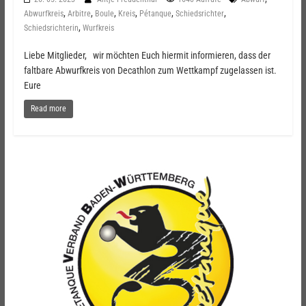
,
,
,
,
,
,
Abwurfkreis
Arbitre
Boule
Kreis
Pétanque
Schiedsrichter
,
Schiedsrichterin
Wurfkreis
Liebe Mitglieder, wir möchten Euch hiermit informieren, dass der
faltbare Abwurfkreis von Decathlon zum Wettkampf zugelassen ist.
Eure
Read more