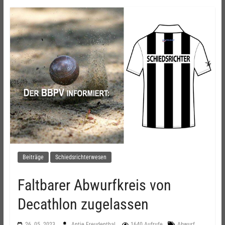
Beiträge
Schiedsrichterwesen
Faltbarer Abwurfkreis von
Decathlon zugelassen
,
26. 05. 2023
Antje Freudenthal
1640 Aufrufe
Abwurf