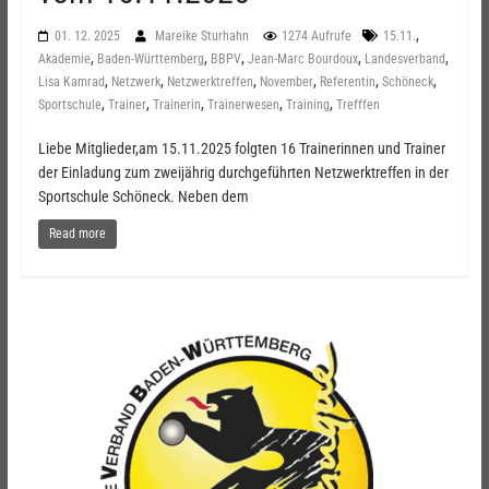
,
01. 12. 2025
Mareike Sturhahn
1274 Aufrufe
15.11.
,
,
,
,
,
Akademie
Baden-Württemberg
BBPV
Jean-Marc Bourdoux
Landesverband
,
,
,
,
,
,
Lisa Kamrad
Netzwerk
Netzwerktreffen
November
Referentin
Schöneck
,
,
,
,
,
Sportschule
Trainer
Trainerin
Trainerwesen
Training
Trefffen
Liebe Mitglieder,am 15.11.2025 folgten 16 Trainerinnen und Trainer
der Einladung zum zweijährig durchgeführten Netzwerktreffen in der
Sportschule Schöneck. Neben dem
Read more