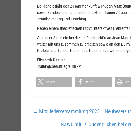
Bei der diesjährigen Zusammenkunft war
Jean-Marc Bour
sowie Bundes- und Landesebene, aktuell Trainer / Coac
Teambetreuung und Coaching“.
Neben einem theoretischen Input, interaktiven Elementen u
An dieser Stelle ein herzliches Dankeschön an Jean-Marc f
weiter mit uns zusammen zu arbeiten sowie an den BBPV, d
Professionalität der Trainer und Trainerinnen weiter steiger
Elisabeth Kamrad
Trainingsbeauftragte BBPV
teilen
teilen
dru
←
Mitgliederversammlung 2025 – Neubesetzu
BaWü mit 19 Jugendlichen bei der