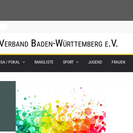
0.
 Verband Baden-Württemberg e.V.
m
IGA / POKAL
RANGLISTE
SPORT
JUGEND
FRAUEN