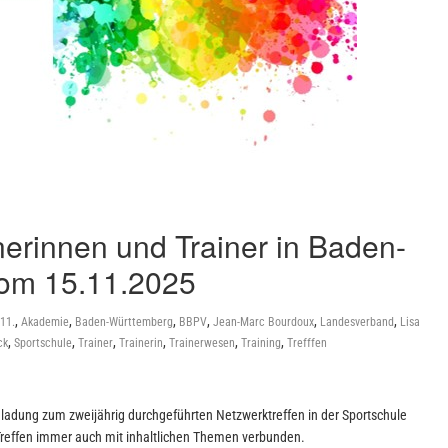
nerinnen und Trainer in Baden-
vom 15.11.2025
,
,
,
,
,
,
11.
Akademie
Baden-Württemberg
BBPV
Jean-Marc Bourdoux
Landesverband
Lisa
,
,
,
,
,
,
ck
Sportschule
Trainer
Trainerin
Trainerwesen
Training
Trefffen
nladung zum zweijährig durchgeführten Netzwerktreffen in der Sportschule
effen immer auch mit inhaltlichen Themen verbunden.