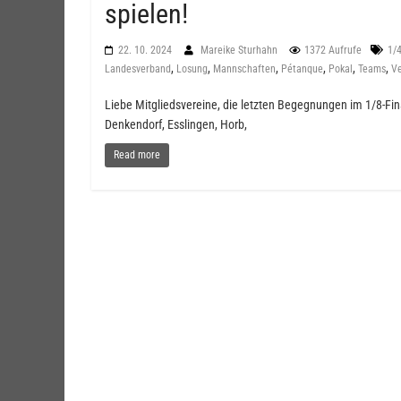
spielen!
22. 10. 2024
Mareike Sturhahn
1372 Aufrufe
1/4
,
,
,
,
,
,
Landesverband
Losung
Mannschaften
Pétanque
Pokal
Teams
Ve
Liebe Mitgliedsvereine, die letzten Begegnungen im 1/8-F
Denkendorf, Esslingen, Horb,
Read more