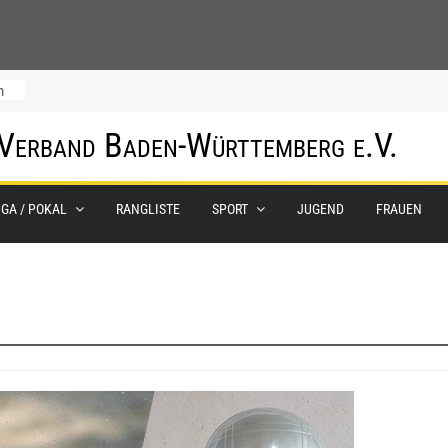
m
 Verband Baden-Württemberg e.V.
IGA / POKAL
RANGLISTE
SPORT
JUGEND
FRAUEN
0.