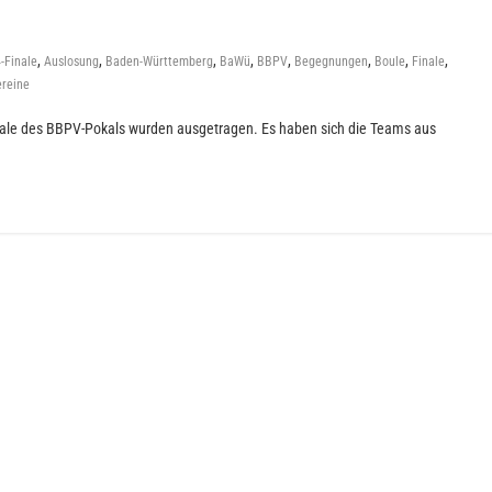
,
,
,
,
,
,
,
,
-Finale
Auslosung
Baden-Württemberg
BaWü
BBPV
Begegnungen
Boule
Finale
reine
inale des BBPV-Pokals wurden ausgetragen. Es haben sich die Teams aus