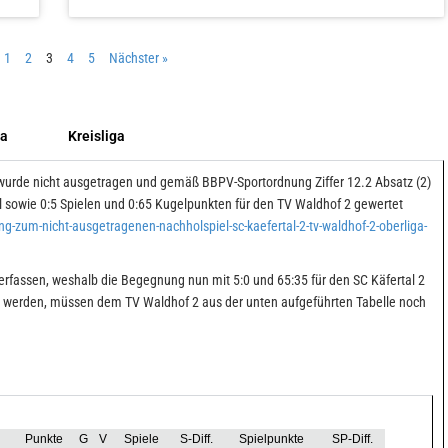
1
2
3
4
5
Nächster »
ga
Kreisliga
urde nicht ausgetragen und gemäß BBPV-Sportordnung Ziffer 12.2 Absatz (2)
l sowie 0:5 Spielen und 0:65 Kugelpunkten für den TV Waldhof 2 gewertet
-zum-nicht-ausgetragenen-nachholspiel-sc-kaefertal-2-tv-waldhof-2-oberliga-
 erfassen, weshalb die Begegnung nun mit 5:0 und 65:35 für den SC Käfertal 2
t werden, müssen dem TV Waldhof 2 aus der unten aufgeführten Tabelle noch