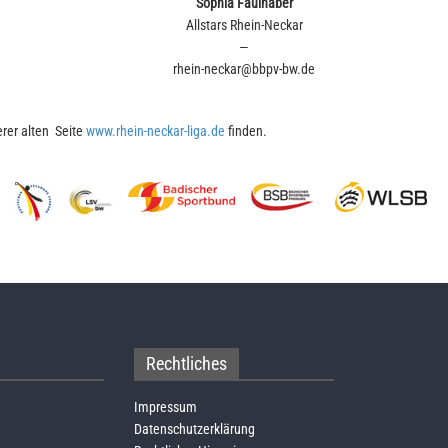
Sophia Faulhaber
Allstars Rhein-Neckar
—
rhein-neckar@bbpv-bw.de
erer alten Seite
www.rhein-neckar-liga.de
finden.
Rechtliches
Impressum
Datenschutzerklärung