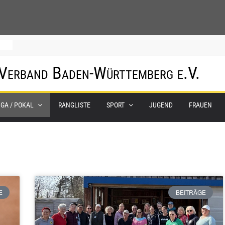
m
 Verband Baden-Württemberg e.V.
IGA / POKAL
RANGLISTE
SPORT
JUGEND
FRAUEN
0.
E
BEITRÄGE