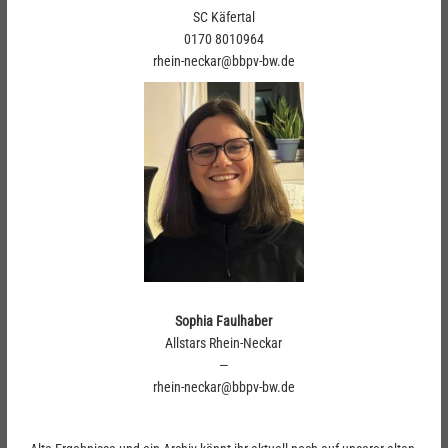
SC Käfertal
0170 8010964
rhein-neckar@bbpv-bw.de
Sophia Faulhaber
Allstars Rhein-Neckar
—
rhein-neckar@bbpv-bw.de