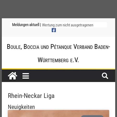
Meldungen aktuell |
Wertung zum nicht ausgetragenen
Nachholspiel SC Käfertal 2 – TV Waldhof
2 (Oberliga Rhein-Neckar)
Ligapokal Mittelbaden
Boule, Boccia und Pétanque Verband Baden-
Einladung zum Schiri-Cup 2026 mit
Gesamttreffen
Region Neckar-Alb – Informationen zum
Württemberg e.V.
Ersatzspieltag
Die Nachholtermine und Ausrichter
stehen fest
Rhein-Neckar Liga
Neuigkeiten