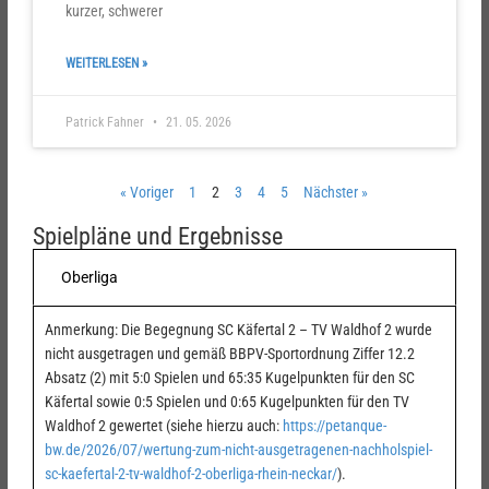
kurzer, schwerer
WEITERLESEN »
Patrick Fahner
21. 05. 2026
« Voriger
1
2
3
4
5
Nächster »
Spielpläne und Ergebnisse
Oberliga
Anmerkung: Die Begegnung SC Käfertal 2 – TV Waldhof 2 wurde
nicht ausgetragen und gemäß BBPV-Sportordnung Ziffer 12.2
Absatz (2) mit 5:0 Spielen und 65:35 Kugelpunkten für den SC
Käfertal sowie 0:5 Spielen und 0:65 Kugelpunkten für den TV
Waldhof 2 gewertet (siehe hierzu auch:
https://petanque-
bw.de/2026/07/wertung-zum-nicht-ausgetragenen-nachholspiel-
sc-kaefertal-2-tv-waldhof-2-oberliga-rhein-neckar/
).