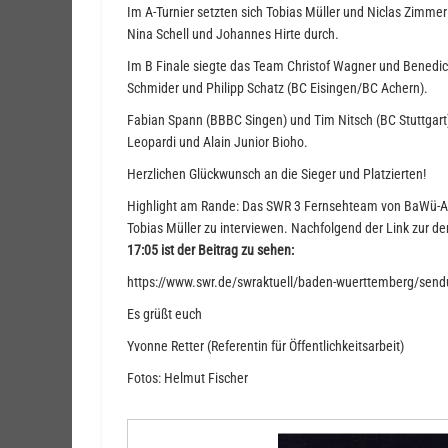
Im A-Turnier setzten sich Tobias Müller und Niclas Zimmer
Nina Schell und Johannes Hirte durch.
Im B Finale siegte das Team Christof Wagner und Benedict
Schmider und Philipp Schatz (BC Eisingen/BC Achern).
Fabian Spann (BBBC Singen) und Tim Nitsch (BC Stuttgart
Leopardi und Alain Junior Bioho.
Herzlichen Glückwunsch an die Sieger und Platzierten!
Highlight am Rande: Das SWR 3 Fernsehteam von BaWü-Akt
Tobias Müller zu interviewen. Nachfolgend der Link zur 
17:05 ist der Beitrag zu sehen:
https://www.swr.de/swraktuell/baden-wuerttemberg/sen
Es grüßt euch
Yvonne Retter (Referentin für Öffentlichkeitsarbeit)
Fotos: Helmut Fischer