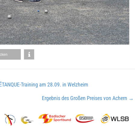
cken
ÉTANQUE-Training am 28.09. in Welzheim
Ergebnis des Großen Preises von Achern
→