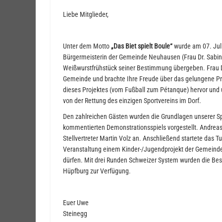
Liebe Mitglieder,
Unter dem Motto
„Das Biet spielt Boule“
wurde am 07. Juli
Bürgermeisterin der Gemeinde Neuhausen (Frau Dr. Sabi
Weißwurstfrühstück seiner Bestimmung übergeben. Frau Dr
Gemeinde und brachte Ihre Freude über das gelungene Pr
dieses Projektes (vom Fußball zum Pétanque) hervor und u
von der Rettung des einzigen Sportvereins im Dorf.
Den zahlreichen Gästen wurden die Grundlagen unserer S
kommentierten Demonstrationsspiels vorgestellt. Andrea
Stellvertreter Martin Volz an. Anschließend startete das Tu
Veranstaltung einem Kinder-/Jugendprojekt der Gemeinde
dürfen. Mit drei Runden Schweizer System wurden die Best
Hüpfburg zur Verfügung.
Euer Uwe
Steinegg