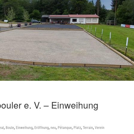
ouler e. V. – Einweihung
,
,
,
,
,
,
,
,
eal
Boule
Einweihung
Eröffnung
neu
Pétanque
Platz
Terrain
Verein