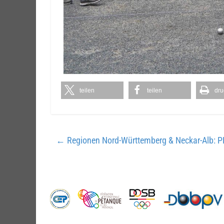
teilen
teilen
dru
←
Regionen Nord-Württemberg & Neckar-Alb: P