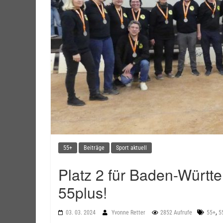
55+
Beiträge
Sport aktuell
Platz 2 für Baden-Würt
55plus!
,
03. 03. 2024
Yvonne Retter
2852 Aufrufe
55+
5