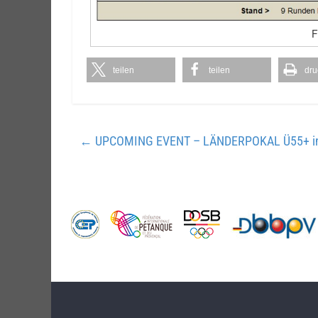
F
teilen
teilen
dru
←
UPCOMING EVENT – LÄNDERPOKAL Ü55+ in G