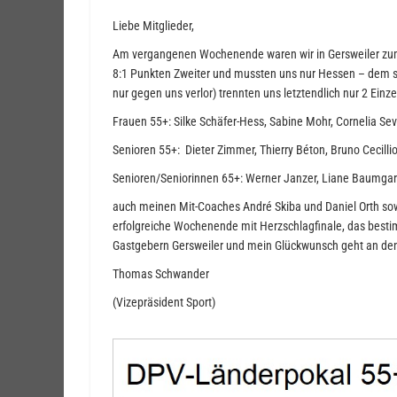
Liebe Mitglieder,
Am vergangenen Wochenende waren wir in Gersweiler zu
8:1 Punkten Zweiter und mussten uns nur Hessen – dem sp
nur gegen uns verlor) trennten uns letztendlich nur 2 E
Frauen 55+: Silke Schäfer-Hess, Sabine Mohr, Cornelia Se
Senioren 55+: Dieter Zimmer, Thierry Béton, Bruno Cecill
Senioren/Seniorinnen 65+: Werner Janzer, Liane Baumgart
auch meinen Mit-Coaches André Skiba und Daniel Orth so
erfolgreiche Wochenende mit Herzschlagfinale, das besti
Gastgebern Gersweiler und mein Glückwunsch geht an den 
Thomas Schwander
(Vizepräsident Sport)