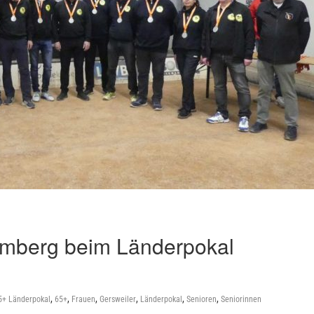
temberg beim Länderpokal
,
,
,
,
,
,
5+ Länderpokal
65+
Frauen
Gersweiler
Länderpokal
Senioren
Seniorinnen