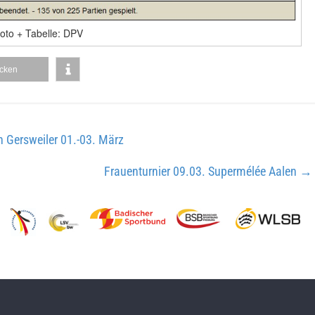
oto + Tabelle: DPV
cken
ersweiler 01.-03. März
Frauenturnier 09.03. Supermélée Aalen
→