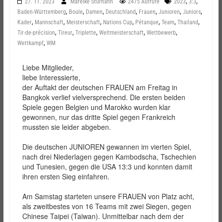
,
,
27. 11. 2023
Mareike Sturhahn
2475 Aufrufe
2023
3:3
,
,
,
,
,
,
,
Baden-Württemberg
Boule
Damen
Deutschland
Frauen
Junioren
Juniors
,
,
,
,
,
,
,
Kader
Mannschaft
Meisterschaft
Nations Cup
Pétanque
Team
Thailand
,
,
,
,
,
Tir-de-précision
Tireur
Triplette
Weltmeisterschaft
Wettbewerb
,
Wettkampf
WM
Liebe Mitglieder,
liebe Interessierte,
der Auftakt der deutschen FRAUEN am Freitag in
Bangkok verlief vielversprechend. Die ersten beiden
Spiele gegen Belgien und Marokko wurden klar
gewonnen, nur das dritte Spiel gegen Frankreich
mussten sie leider abgeben.
Die deutschen JUNIOREN gewannen im vierten Spiel,
nach drei Niederlagen gegen Kambodscha, Tschechien
und Tunesien, gegen die USA 13:3 und konnten damit
ihren ersten Sieg einfahren.
Am Samstag starteten unsere FRAUEN von Platz acht,
als zweitbestes von 16 Teams mit zwei Siegen, gegen
Chinese Taipei (Taiwan). Unmittelbar nach dem der