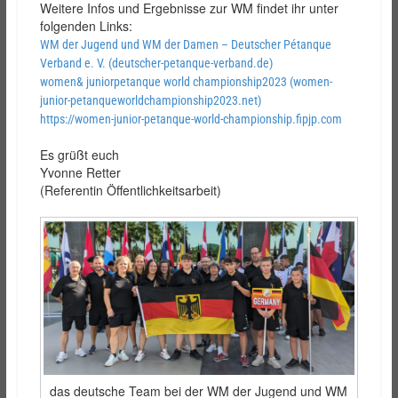
Weitere Infos und Ergebnisse zur WM findet ihr unter
folgenden Links:
WM der Jugend und WM der Damen – Deutscher Pétanque
Verband e. V. (deutscher-petanque-verband.de)
women& juniorpetanque world championship2023 (women-
junior-petanqueworldchampionship2023.net)
https://women-junior-petanque-world-championship.fipjp.com
Es grüßt euch
Yvonne Retter
(Referentin Öffentlichkeitsarbeit)
das deutsche Team bei der WM der Jugend und WM