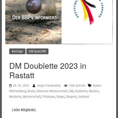
Beiträge
DM-Quali/DM
DM Doublette 2023 in
Rastatt
24. 05. 2023
Antje Freudenthal
1568 Aufrufe
Baden-
,
,
,
,
,
,
Württemberg
Boule
Deutsche Meisterschaft
DM
Doublette
Meister
,
,
,
,
,
Meisterin
Meisterschaft
Pétanque
Sieger
Siegerin
Verband
Liebe Mitglieder,