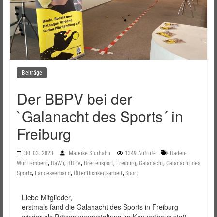
Beiträge
Der BBPV bei der
`Galanacht des Sports´ in
Freiburg
30. 03. 2023
Mareike Sturhahn
1349 Aufrufe
Baden-
,
,
,
,
,
,
Württemberg
BaWü
BBPV
Breitensport
Freiburg
Galanacht
Galanacht des
,
,
,
Sports
Landesverband
Öffentlichkeitsarbeit
Sport
Liebe Mitglieder,
erstmals fand die Galanacht des Sports in Freiburg
wieder als Präsenzveranstaltung im Konzerthaus statt.