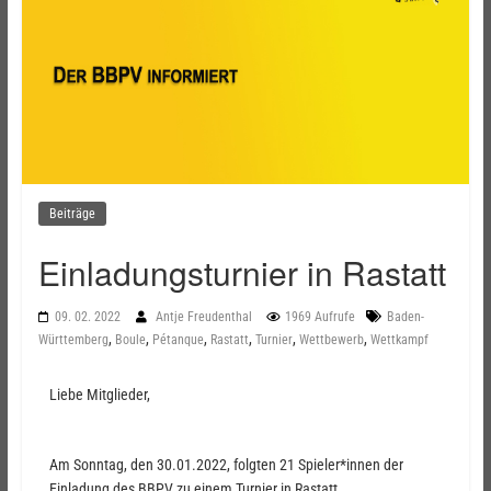
Beiträge
Einladungsturnier in Rastatt
09. 02. 2022
Antje Freudenthal
1969 Aufrufe
Baden-
,
,
,
,
,
,
Württemberg
Boule
Pétanque
Rastatt
Turnier
Wettbewerb
Wettkampf
Liebe Mitglieder,
Am Sonntag, den 30.01.2022, folgten 21 Spieler*innen der
Einladung des BBPV zu einem Turnier in Rastatt.