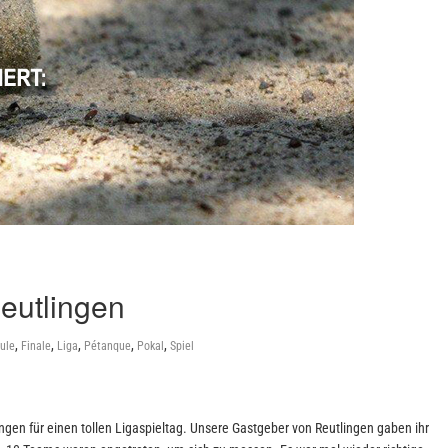
Reutlingen
,
,
,
,
,
ule
Finale
Liga
Pétanque
Pokal
Spiel
en für einen tollen Ligaspieltag. Unsere Gastgeber von Reutlingen gaben ihr