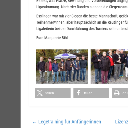
Bestes, was Plätze, Bewirtung und Vorbereitungen anging
Ligastimmung. Nach vier Runden standen die Siegerteams
Esslingen war mit vier Siegen die beste Mannschaft, gefo
Teilnehmer*innen, aber hauptsächlich an die Reutlinger für
Ligaleiterin bei der Durchführung des Turniers sehr unterst
Eure Margarete Bihl
teilen
teilen
dru
←
Legetraining für Anfängerinnen
Lizen