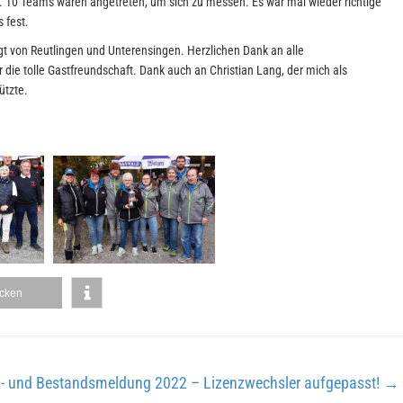
. 10 Teams waren angetreten, um sich zu messen. Es war mal wieder richtige
 fest.
lgt von Reutlingen und Unterensingen. Herzlichen Dank an alle
 die tolle Gastfreundschaft. Dank auch an Christian Lang, der mich als
ützte.
cken
z- und Bestandsmeldung 2022 – Lizenzwechsler aufgepasst!
→