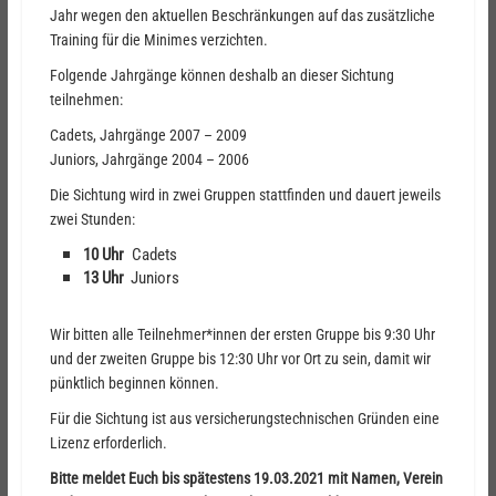
Jahr
wegen den
aktuellen Beschränkungen
auf das zusätzliche
Training
für die Minimes
verzichten
.
Folgende Jahrgänge können
deshalb
an dieser Sichtung
teilnehmen:
Cadets, Jahrgänge 200
7
–
200
9
Juniors, Jahrgänge 200
4
–
200
6
Die Sichtung wird in zwei Gruppen stattfinden und dauert jeweils
zwei Stunden:
10
Uhr
Cadets
13
Uhr
Juniors
Wir
bitte
n
alle Teilnehmer*innen der ersten Gruppe bis 9:30 Uhr
und
der zweiten Gruppe bis 12:30 Uhr vor Ort zu sein, damit wir
pünktlich beginnen können.
Für die Sichtung ist aus versicherungstechnischen Gründen eine
Lizenz erforderlich.
Bitte meldet Euch bis spätestens
19.03.2021
mit Namen, Verein