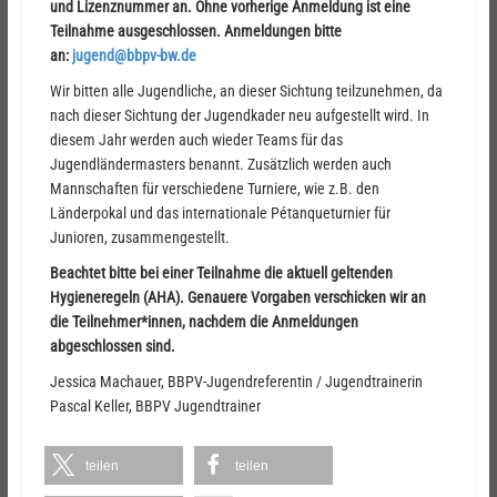
und Lizenznummer
an. Ohne
vorherige
Anmeldung
ist eine
Teilnahme ausgeschlossen
. Anmeldungen bitte
an:
jugend@bbpv-bw.de
Wir bitten alle Jugendliche,
an dieser Sichtung teilzunehmen, da
nach dieser Sichtung der Jugendkader neu aufgestellt
wird. In
diesem Jahr werden
auch
wieder
Teams
für das
Jugendländermasters
benannt. Zusätzlich werden auch
Mannschaften für
verschiedene
Turniere, wie z.B.
den
Länderpokal
und
das internationale
Pétanqueturnier
für
Junioren,
zusammengestellt.
Beachtet bitte
bei einer Teilnahme
die aktuell geltenden
Hygieneregeln
(AHA).
Genauere
Vorgaben
verschicken wir
an
die
Teilnehmer*innen,
nachdem die Anmeldungen
abgeschlossen sind
.
Jessica Machauer,
BBPV-Jugendreferent
in
/ Jugendtrainerin
Pascal Keller
, BBPV Jugendtrainer
teilen
teilen