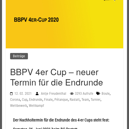
Beiträge
BBPV 4er Cup – neuer
Termin für die Endrunde
,
12. 02. 2021
Antje Freudenthal
3293 Aufrufe
Boule
,
,
,
,
,
,
,
,
Corona
Cup
Endrunde
Finale
Pétanque
Rastatt
Team
Turnier
,
Wettbewerb
Wettkampf
Der Nachholtermin für die Endrunde des 4-er Cups steht fest: