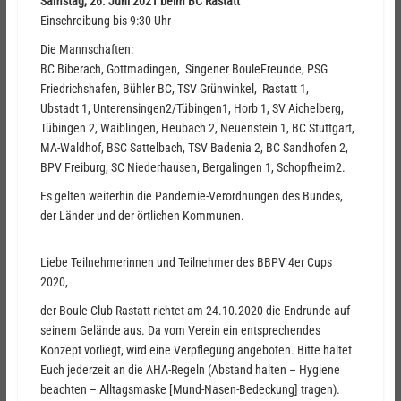
Samstag, 26. Juni 2021 beim BC Rastatt
Einschreibung bis 9:30 Uhr
Die Mannschaften:
BC Biberach, Gottmadingen, Singener BouleFreunde, PSG
Friedrichshafen, Bühler BC, TSV Grünwinkel, Rastatt 1,
Ubstadt 1, Unterensingen2/Tübingen1, Horb 1, SV Aichelberg,
Tübingen 2, Waiblingen, Heubach 2, Neuenstein 1, BC Stuttgart,
MA-Waldhof, BSC Sattelbach, TSV Badenia 2, BC Sandhofen 2,
BPV Freiburg, SC Niederhausen, Bergalingen 1, Schopfheim2.
Es gelten weiterhin die Pandemie-Verordnungen des Bundes,
der Länder und der örtlichen Kommunen.
Liebe Teilnehmerinnen und Teilnehmer des BBPV 4er Cups
2020,
der Boule-Club Rastatt richtet am 24.10.2020 die Endrunde auf
seinem Gelände aus. Da vom Verein ein entsprechendes
Konzept vorliegt, wird eine Verpflegung angeboten. Bitte haltet
Euch jederzeit an die AHA-Regeln (
Abstand halten – Hygiene
beachten – Alltagsmaske [Mund-Nasen-Bedeckung] tragen).