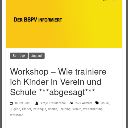
Beiträge
Jugend
Workshop – Wie trainiere
ich Kinder in Verein und
Schule ***abgesagt***
,
30. 09. 2020
Antje Freudenthal
1579 Aufrufe
Boule
,
,
,
,
,
,
,
Jugend
Kinder
Pétanque
Schule
Training
Verein
Weiterbildung
Workshop