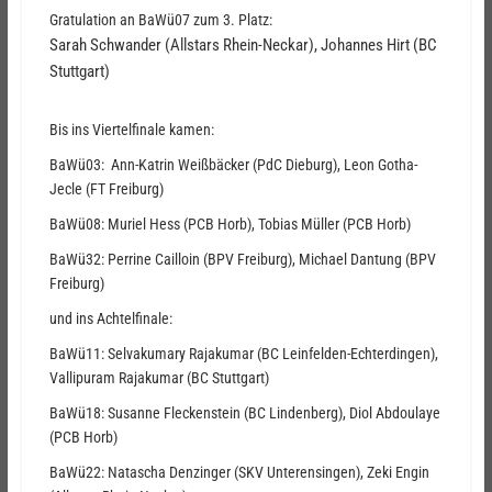
Gratulation an BaWü07 zum 3. Platz:
Sarah Schwander (Allstars Rhein-Neckar), Johannes Hirt (BC
Stuttgart)
Bis ins Viertelfinale kamen:
BaWü03: Ann-Katrin Weißbäcker (PdC Dieburg), Leon Gotha-
Jecle (FT Freiburg)
BaWü08: Muriel Hess (PCB Horb), Tobias Müller (PCB Horb)
BaWü32: Perrine Cailloin (BPV Freiburg), Michael Dantung (BPV
Freiburg)
und ins Achtelfinale:
BaWü11: Selvakumary Rajakumar (BC Leinfelden-Echterdingen),
Vallipuram Rajakumar (BC Stuttgart)
BaWü18: Susanne Fleckenstein (BC Lindenberg), Diol Abdoulaye
(PCB Horb)
BaWü22: Natascha Denzinger (SKV Unterensingen), Zeki Engin