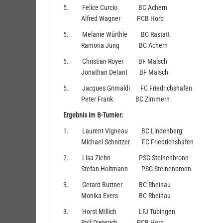
5. Felice Curcio BC Achern
Alfred Wagner PCB Horb
5. Melanie Würthle BC Rastatt
Ramona Jung BC Achern
5. Christian Royer BF Malsch
Jonathan Detant BF Malsch
5. Jacques Grimaldi FC Friedrichshafen
Peter Frank BC Zimmern
Ergebnis im B-Turnier:
1. Laurent Vigneau BC Lindenberg
Michael Schnitzer FC Friedrichshafen
2. Lisa Ziehn PSG Steinenbronn
Stefan Holtmann PSG Steinenbronn
3. Gerard Buttner BC Rheinau
Monika Evers BC Rheinau
3. Horst Millich LFJ Tübingen
Rolf Dieterich PCB Horb