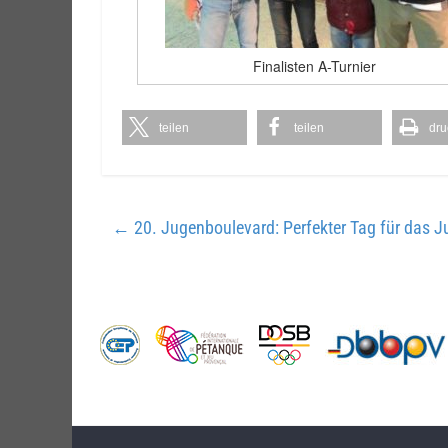
Finalisten A-Turnier
teilen
teilen
dru
←
20. Jugenboulevard: Perfekter Tag für das J