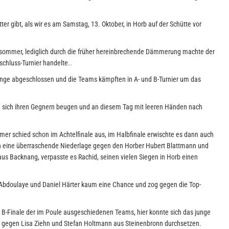
ter gibt, als wir es am Samstag, 13. Oktober, in Horb auf der Schütte vor
chsommer, lediglich durch die früher hereinbrechende Dämmerung machte der
chluss-Turnier handelte..
ange abgeschlossen und die Teams kämpften in A- und B-Turnier um das
n sich ihren Gegnern beugen und an diesem Tag mit leeren Händen nach
mer schied schon im Achtelfinale aus, im Halbfinale erwischte es dann auch
h eine überraschende Niederlage gegen den Horber Hubert Blattmann und
 aus Backnang, verpasste es Rachid, seinen vielen Siegen in Horb einen
Abdoulaye und Daniel Härter kaum eine Chance und zog gegen die Top-
 B-Finale der im Poule ausgeschiedenen Teams, hier konnte sich das junge
 gegen Lisa Ziehn und Stefan Holtmann aus Steinenbronn durchsetzen.