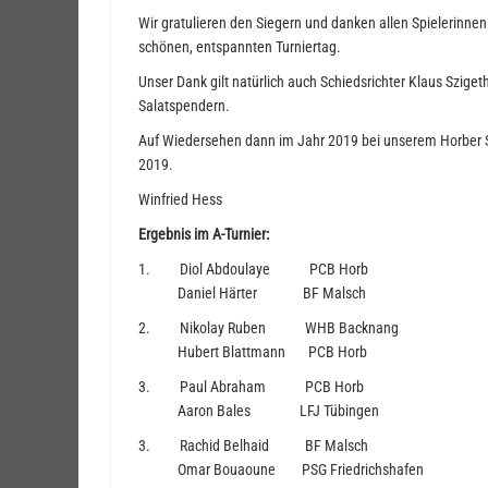
Wir gratulieren den Siegern und danken allen Spielerinne
schönen, entspannten Turniertag.
Unser Dank gilt natürlich auch Schiedsrichter Klaus Szige
Salatspendern.
Auf Wiedersehen dann im Jahr 2019 bei unserem Horber Sai
2019.
Winfried Hess
Ergebnis im A-Turnier:
1. Diol Abdoulaye PCB Horb
Daniel Härter BF Malsch
2. Nikolay Ruben WHB Backnang
Hubert Blattmann PCB Horb
3. Paul Abraham PCB Horb
Aaron Bales LFJ Tübingen
3. Rachid Belhaid BF Malsch
Omar Bouaoune PSG Friedrichshafen