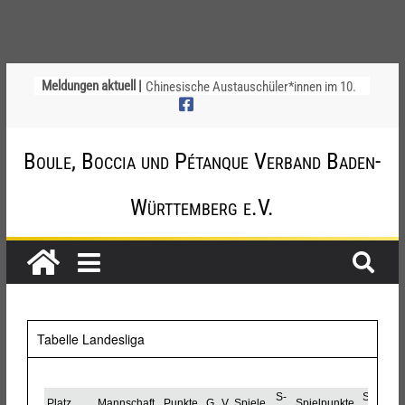
Meldungen aktuell |
Chinesische Austauschüler*innen im 10.
Jahr beim TSV Badenia Feudenheim
Landesmeisterschaft Doublette 2026
Deutsche Meisterschaft der Jugend am
Boule, Boccia und Pétanque Verband Baden-
12. / 13. September 2026 – die
Nominierungen
Einladung zur Jugendvollversammlung
Württemberg e.V.
am 20.09.2026
Startliste DM-Qualifikation Doublette
2026
Tabelle Landesliga