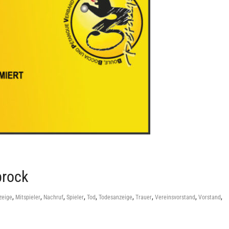
brock
,
,
,
,
,
,
,
,
,
zeige
Mitspieler
Nachruf
Spieler
Tod
Todesanzeige
Trauer
Vereinsvorstand
Vorstand