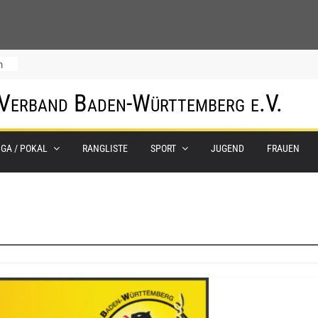
m
 Verband Baden-Württemberg e.V.
IGA / POKAL
RANGLISTE
SPORT
JUGEND
FRAUEN
0.