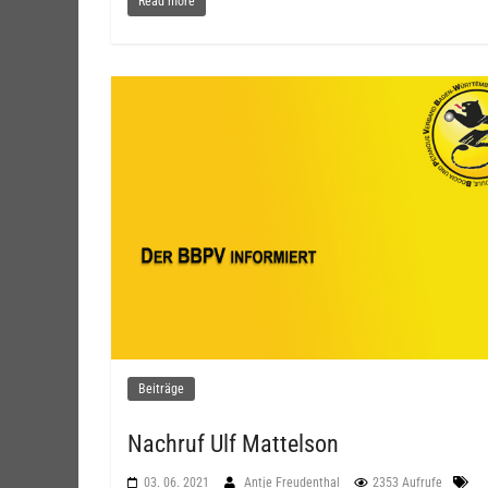
Read more
Beiträge
Nachruf Ulf Mattelson
03. 06. 2021
Antje Freudenthal
2353 Aufrufe