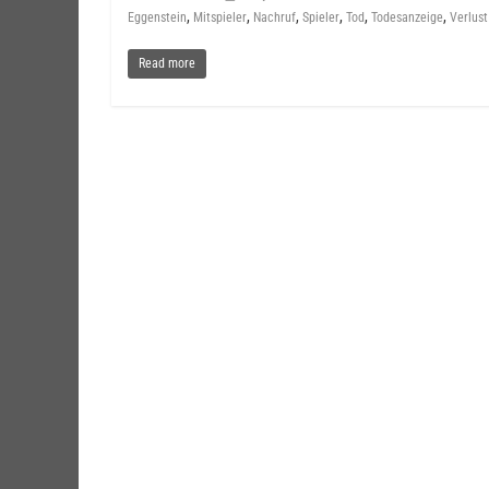
,
,
,
,
,
,
Eggenstein
Mitspieler
Nachruf
Spieler
Tod
Todesanzeige
Verlust
Read more