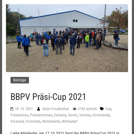
Beiträge
BBPV Präsi-Cup 2021
,
18. 10. 2021
Antje Freudenthal
2190 Aufrufe
Cup
,
,
,
,
,
,
Präsidenten
Präsidentinnen
Verband
Verein
Vereine
Vorsitzende
,
,
,
Vorstand
Vorstände
Wettbewerb
Wettkampf
Liebe Mitglieder, am 17.10.2021 fand der BBPV Präsi-Cup 2021 in