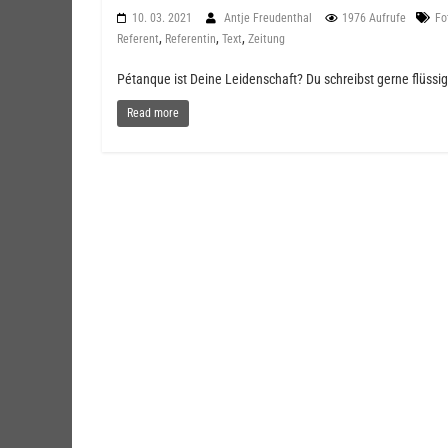
10. 03. 2021
Antje Freudenthal
1976 Aufrufe
Fo
,
,
,
Referent
Referentin
Text
Zeitung
Pétanque ist Deine Leidenschaft? Du schreibst gerne flüssi
Read more