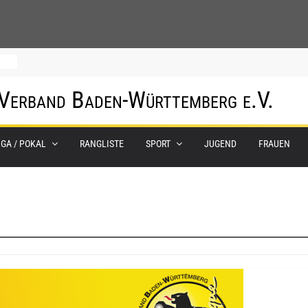
m
 Verband Baden-Württemberg e.V.
IGA / POKAL
RANGLISTE
SPORT
JUGEND
FRAUEN
0.