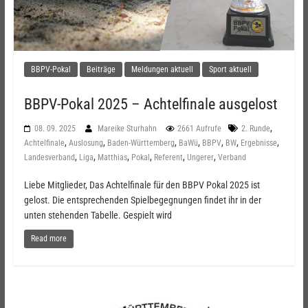
BBPV-Pokal
Beiträge
Meldungen aktuell
Sport aktuell
BBPV-Pokal 2025 – Achtelfinale ausgelost
,
08. 09. 2025
Mareike Sturhahn
2661 Aufrufe
2. Runde
,
,
,
,
,
,
,
Achtelfinale
Auslosung
Baden-Württemberg
BaWü
BBPV
BW
Ergebnisse
,
,
,
,
,
,
Landesverband
Liga
Matthias
Pokal
Referent
Ungerer
Verband
Liebe Mitglieder, Das Achtelfinale für den BBPV Pokal 2025 ist
gelost. Die entsprechenden Spielbegegnungen findet ihr in der
unten stehenden Tabelle. Gespielt wird
Read more