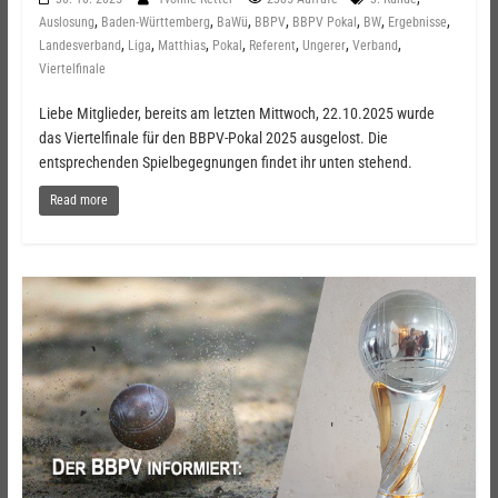
,
,
,
,
,
,
,
Auslosung
Baden-Württemberg
BaWü
BBPV
BBPV Pokal
BW
Ergebnisse
,
,
,
,
,
,
,
Landesverband
Liga
Matthias
Pokal
Referent
Ungerer
Verband
Viertelfinale
Liebe Mitglieder, bereits am letzten Mittwoch, 22.10.2025 wurde
das Viertelfinale für den BBPV-Pokal 2025 ausgelost. Die
entsprechenden Spielbegegnungen findet ihr unten stehend.
Read more