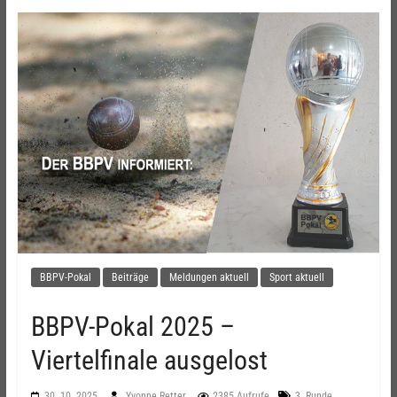
BBPV-Pokal
Beiträge
Meldungen aktuell
Sport aktuell
BBPV-Pokal 2025 –
Viertelfinale ausgelost
,
30. 10. 2025
Yvonne Retter
2385 Aufrufe
3. Runde