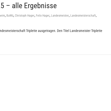
5 – alle Ergebnisse
,
,
,
,
,
,
heim
BaWü
Christoph Hager
Felix Hager
Landesmeister
Landesmeisterschaft
ndesmeisterschaft Triplette ausgetragen. Den Titel Landesmeister Triplette