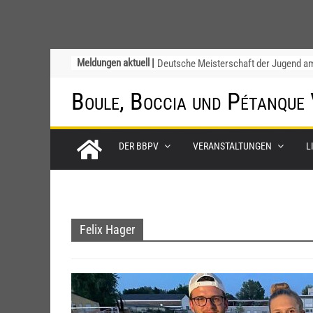
Ligapokal Mittelbaden
Meldungen aktuell |
Deutsche Meisterschaft der Jugend a
12. / 13. September 2026 – die
Boule, Boccia und Pétanque
Nominierungen
Einladung zur Jugendvollversammlung
am 20.09.2026
DER BBPV
VERANSTALTUNGEN
L
Startliste DM-Qualifikation Doublette
2026
Chinesische Austauschüler*innen im 1
Jahr beim TSV Badenia Feudenheim
Felix Hager