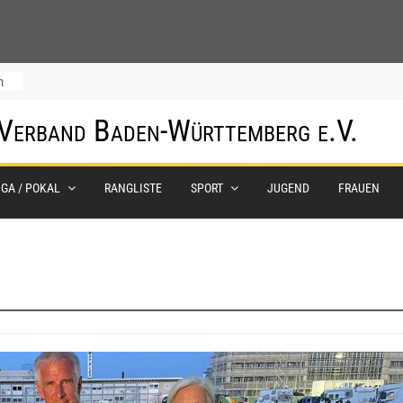
m
 Verband Baden-Württemberg e.V.
IGA / POKAL
RANGLISTE
SPORT
JUGEND
FRAUEN
0.