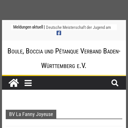
Ligapokal Mittelbaden
Meldungen aktuell |
Deutsche Meisterschaft der Jugend am
12. / 13. September 2026 – die
Nominierungen
Einladung zur Jugendvollversammlung
Boule, Boccia und Pétanque Verband Baden-
am 20.09.2026
Startliste DM-Qualifikation Doublette
2026
Württemberg e.V.
Chinesische Austauschüler*innen im 10.
Jahr beim TSV Badenia Feudenheim
BV La Fanny Joyeuse