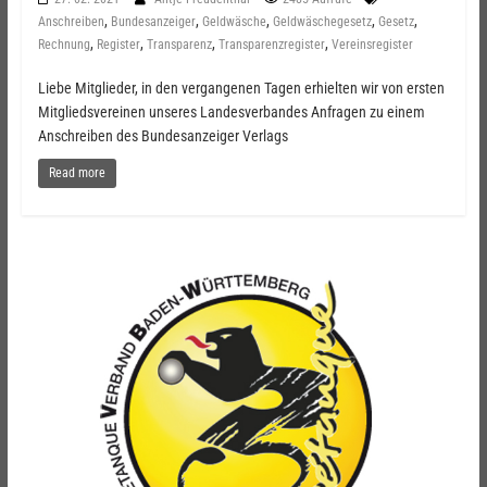
,
,
,
,
,
Anschreiben
Bundesanzeiger
Geldwäsche
Geldwäschegesetz
Gesetz
,
,
,
,
Rechnung
Register
Transparenz
Transparenzregister
Vereinsregister
Liebe Mitglieder, in den vergangenen Tagen erhielten wir von ersten
Mitgliedsvereinen unseres Landesverbandes Anfragen zu einem
Anschreiben des Bundesanzeiger Verlags
Read more