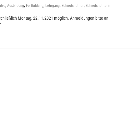
,
,
,
,
,
itre
Ausbildung
Fortbildung
Lehrgang
Schiedsrichter
Schiedsrichterin
schließlich Montag, 22.11.2021 möglich. Anmeldungen bitte an
T