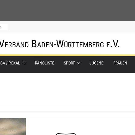
m
 Verband Baden-Württemberg e.V.
IGA / POKAL
RANGLISTE
SPORT
JUGEND
FRAUEN
0.