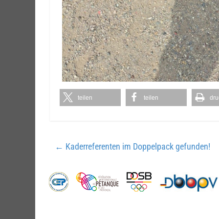
teilen
teilen
dru
←
Kaderreferenten im Doppelpack gefunden!