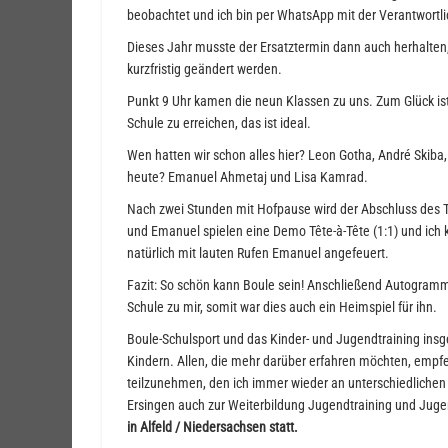
beobachtet und ich bin per WhatsApp mit der Verantwortl
Dieses Jahr musste der Ersatztermin dann auch herhalten
kurzfristig geändert werden.
Punkt 9 Uhr kamen die neun Klassen zu uns. Zum Glück i
Schule zu erreichen, das ist ideal.
Wen hatten wir schon alles hier? Leon Gotha, André Skiba
heute? Emanuel Ahmetaj und Lisa Kamrad.
Nach zwei Stunden mit Hofpause wird der Abschluss des T
und Emanuel spielen eine Demo Tête-à-Tête (1:1) und ich 
natürlich mit lauten Rufen Emanuel angefeuert.
Fazit: So schön kann Boule sein! Anschließend Autogram
Schule zu mir, somit war dies auch ein Heimspiel für ihn.
Boule-Schulsport und das Kinder- und Jugendtraining insge
Kindern. Allen, die mehr darüber erfahren möchten, empf
teilzunehmen, den ich immer wieder an unterschiedlichen
Ersingen auch zur Weiterbildung Jugendtraining und Juge
in Alfeld / Niedersachsen statt.