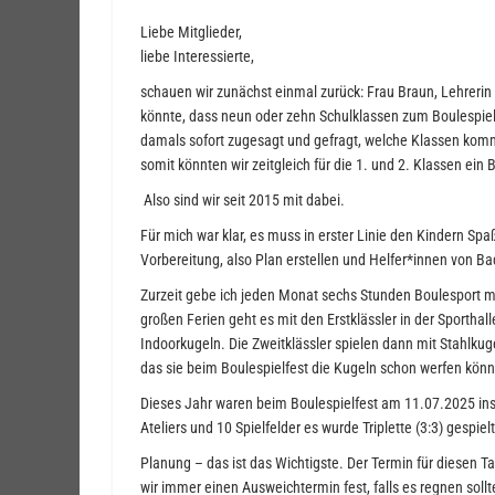
Liebe Mitglieder,
liebe Interessierte,
schauen wir zunächst einmal zurück: Frau Braun, Lehrerin 
könnte, dass neun oder zehn Schulklassen zum Boulespie
damals sofort zugesagt und gefragt, welche Klassen kom
somit könnten wir zeitgleich für die 1. und 2. Klassen ein 
Also sind wir seit 2015 mit dabei.
Für mich war klar, es muss in erster Linie den Kindern S
Vorbereitung, also Plan erstellen und Helfer*innen von Ba
Zurzeit gebe ich jeden Monat sechs Stunden Boulesport mi
großen Ferien geht es mit den Erstklässler in der Sporthall
Indoorkugeln. Die Zweitklässler spielen dann mit Stahlkuge
das sie beim Boulespielfest die Kugeln schon werfen kön
Dieses Jahr waren beim Boulespielfest am 11.07.2025 in
Ateliers und 10 Spielfelder es wurde Triplette (3:3) gespielt
Planung – das ist das Wichtigste. Der Termin für diesen T
wir immer einen Ausweichtermin fest, falls es regnen sol