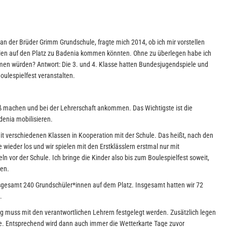
an der Brüder Grimm Grundschule, fragte mich 2014, ob ich mir vorstellen
len auf den Platz zu Badenia kommen könnten. Ohne zu überlegen habe ich
men würden? Antwort: Die 3. und 4. Klasse hatten Bundesjugendspiele und
Boulespielfest veranstalten.
paß machen und bei der Lehrerschaft ankommen. Das Wichtigste ist die
denia mobilisieren.
t verschiedenen Klassen in Kooperation mit der Schule. Das heißt, nach den
e wieder los und wir spielen mit den Erstklässlern erstmal nur mit
ln vor der Schule. Ich bringe die Kinder also bis zum Boulespielfest soweit,
nen.
sgesamt 240 Grundschüler*innen auf dem Platz. Insgesamt hatten wir 72
.
ag muss mit den verantwortlichen Lehrern festgelegt werden. Zusätzlich legen
lte. Entsprechend wird dann auch immer die Wetterkarte Tage zuvor