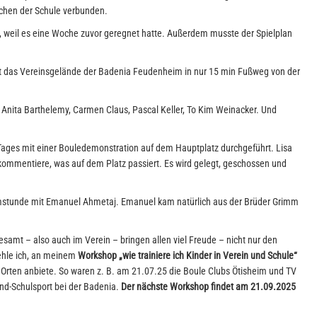
ichen der Schule verbunden.
, weil es eine Woche zuvor geregnet hatte. Außerdem musste der Spielplan
st das Vereinsgelände der Badenia Feudenheim in nur 15 min Fußweg von der
, Anita Barthelemy, Carmen Claus, Pascal Keller, To Kim Weinacker. Und
ages mit einer Bouledemonstration auf dem Hauptplatz durchgeführt. Lisa
kommentiere, was auf dem Platz passiert. Es wird gelegt, geschossen und
mstunde mit Emanuel Ahmetaj. Emanuel kam natürlich aus der Brüder Grimm
samt – also auch im Verein – bringen allen viel Freude – nicht nur den
ehle ich, an meinem
Workshop „wie trainiere ich Kinder in Verein und Schule“
 Orten anbiete. So waren z. B. am 21.07.25 die Boule Clubs Ötisheim und TV
nd-Schulsport bei der Badenia.
Der nächste Workshop findet am 21.09.2025