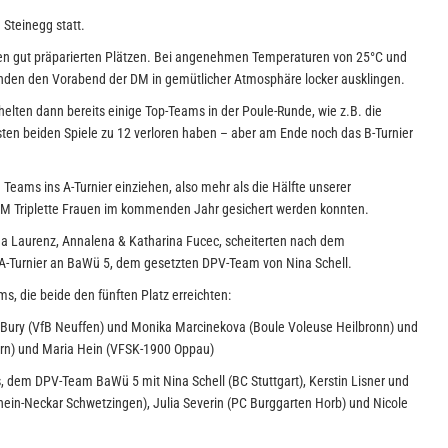
 Steinegg statt.
den gut präparierten Plätzen. Bei angenehmen Temperaturen von 25°C und
nden den Vorabend der DM in gemütlicher Atmosphäre locker ausklingen.
lten dann bereits einige Top-Teams in der Poule-Runde, wie z.B. die
rsten beiden Spiele zu 12 verloren haben – aber am Ende noch das B-Turnier
Teams ins A-Turnier einziehen, also mehr als die Hälfte unserer
DM Triplette Frauen im kommenden Jahr gesichert werden konnten.
na Laurenz, Annalena & Katharina Fucec, scheiterten nach dem
m A-Turnier an BaWü 5, dem gesetzten DPV-Team von Nina Schell.
s, die beide den fünften Platz erreichten:
a Bury (VfB Neuffen) und Monika Marcinekova (Boule Voleuse Heilbronn) und
ern) und Maria Hein (VFSK-1900 Oppau)
 dem DPV-Team BaWü 5 mit Nina Schell (BC Stuttgart), Kerstin Lisner und
hein-Neckar Schwetzingen), Julia Severin (PC Burggarten Horb) und Nicole