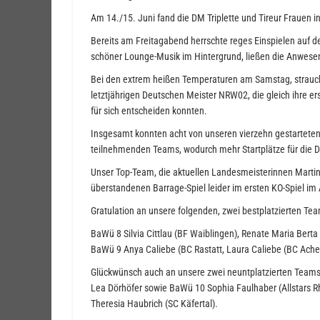
Am 14./15. Juni fand die DM Triplette und Tireur Frauen in
Bereits am Freitagabend herrschte reges Einspielen auf 
schöner Lounge-Musik im Hintergrund, ließen die Anwese
Bei den extrem heißen Temperaturen am Samstag, strauche
letztjährigen Deutschen Meister NRW02, die gleich ihre e
für sich entscheiden konnten.
Insgesamt konnten acht von unseren vierzehn gestarteten 
teilnehmenden Teams, wodurch mehr Startplätze für die 
Unser Top-Team, die aktuellen Landesmeisterinnen Marti
überstandenen Barrage-Spiel leider im ersten KO-Spiel i
Gratulation an unsere folgenden, zwei bestplatzierten Team
BaWü 8 Silvia Cittlau (BF Waiblingen), Renate Maria Bert
BaWü 9 Anya Caliebe (BC Rastatt, Laura Caliebe (BC Ach
Glückwünsch auch an unsere zwei neuntplatzierten Teams,
Lea Dörhöfer sowie BaWü 10 Sophia Faulhaber (Allstars R
Theresia Haubrich (SC Käfertal).