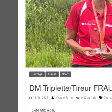
Beiträge
Frauen
Sport
DM Triplette/Tireur FRA
19. 06. 2025
Yvonne Retter
2402 Aufrufe
Deutsc
Liebe Mitglieder,