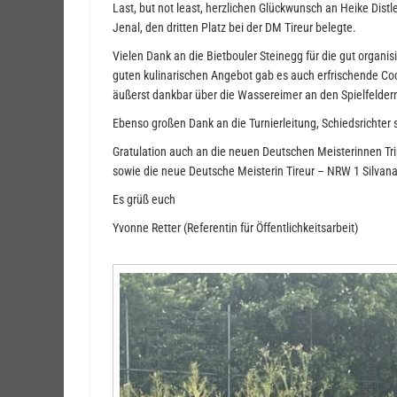
Last, but not least, herzlichen Glückwunsch an Heike Dist
Jenal, den dritten Platz bei der DM Tireur belegte.
Vielen Dank an die Bietbouler Steinegg für die gut organ
guten kulinarischen Angebot gab es auch erfrischende Co
äußerst dankbar über die Wassereimer an den Spielfeldern
Ebenso großen Dank an die Turnierleitung, Schiedsrichter s
Gratulation auch an die neuen Deutschen Meisterinnen Tripl
sowie die neue Deutsche Meisterin Tireur – NRW 1 Silvana
Es grüß euch
Yvonne Retter (Referentin für Öffentlichkeitsarbeit)