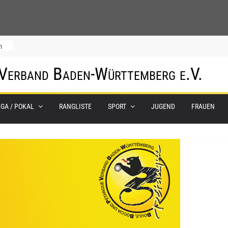
m
 Verband Baden-Württemberg e.V.
IGA / POKAL
RANGLISTE
SPORT
JUGEND
FRAUEN
0.