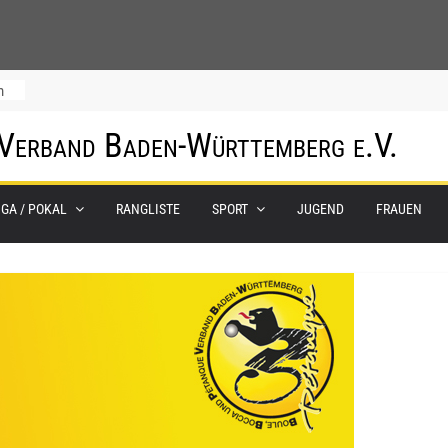
m
 Verband Baden-Württemberg e.V.
IGA / POKAL
RANGLISTE
SPORT
JUGEND
FRAUEN
0.