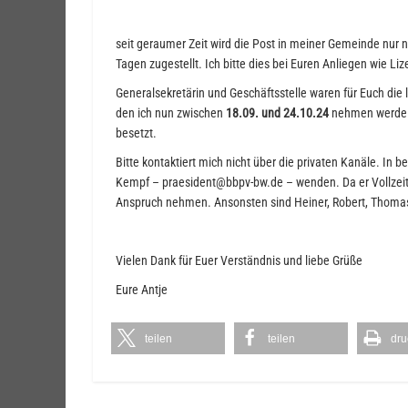
seit geraumer Zeit wird die Post in meiner Gemeinde nur 
Tagen zugestellt. Ich bitte dies bei Euren Anliegen wie L
Generalsekretärin und Geschäftsstelle waren für Euch di
den ich nun zwischen
18.09. und 24.10.24
nehmen werde. B
besetzt.
Bitte kontaktiert mich nicht über die privaten Kanäle. In
Kempf – praesident@bbpv-bw.de – wenden. Da er Vollzeit a
Anspruch nehmen. Ansonsten sind Heiner, Robert, Thomas
Vielen Dank für Euer Verständnis und liebe Grüße
Eure Antje
teilen
teilen
dru