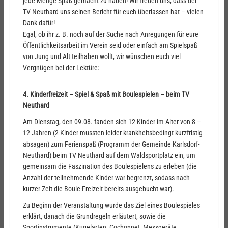
jede Menge Spaß gemacht zu haben! Wir freuen uns, dass der
TV Neuthard uns seinen Bericht für euch überlassen hat – vielen
Dank dafür!
Egal, ob ihr z. B. noch auf der Suche nach Anregungen für eure
Öffentlichkeitsarbeit im Verein seid oder einfach am Spielspaß
von Jung und Alt teilhaben wollt, wir wünschen euch viel
Vergnügen bei der Lektüre:
4. Kinderfreizeit – Spiel & Spaß mit Boulespielen – beim TV
Neuthard
Am Dienstag, den 09.08. fanden sich 12 Kinder im Alter von 8 –
12 Jahren (2 Kinder mussten leider krankheitsbedingt kurzfristig
absagen) zum Ferienspaß (Programm der Gemeinde Karlsdorf-
Neuthard) beim TV Neuthard auf dem Waldsportplatz ein, um
gemeinsam die Faszination des Boulespielens zu erleben (die
Anzahl der teilnehmende Kinder war begrenzt, sodass nach
kurzer Zeit die Boule-Freizeit bereits ausgebucht war).
Zu Beginn der Veranstaltung wurde das Ziel eines Boulespieles
erklärt, danach die Grundregeln erläutert, sowie die
Sportinstrumente (Kugelarten, Cochonnet, Messgeräte,