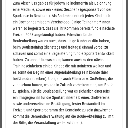
Zum Abschluss gab es für jede*n Teilnehmer*in als Belohnung
eine Medaille, sowie ein kleines Geschenk (gesponsert von der
Sparkasse in Neuthard). Als Andenken erhielt jedes Kind noch
ein Cochonnet mit dem Vereinslogo. Einige Teilnehmer*innen
waren so begeistert, dass sie ihr Kommen bereits für die nächste
Freizeit 2023 angekündigt haben. Erfreulich für die
Bouleabteilung war es auch, dass einige Kinder erklärt haben,
beim Bouletraining (dienstags und freitags) einmal vorbei zu
schauen und somit eine Begeisterung für die Sportart entwickelt
haben. Zu unser Überraschung kamen auch zu den nächsten
Trainingseinheiten einige Kinder, die mit trainieren wollten und
es somit der Beginn einer Jugendabteilung sein könnte (hier
heißt es dranbleiben). Übrigens auch Eltern bzw. Großeltern, die
zugeschaut hatten, wollten in Zukunft vorbeikommen, um Boule
zu spielen. Für die Bouleabteilung war es sicherlich einerseits
ein Imagegewinn für die Sportart innerhalb eines Großvereins
sowie andererseits eine Bestätigung, fester Bestandteil im
Freizeit- und Sportprogramm der Gemeinde zu sein (inzwischen
kommt die Gemeindeverwaltung auf die Boule-Abteilung zu, mit
der Bitte, die Veranstaltung weiterzuführen).