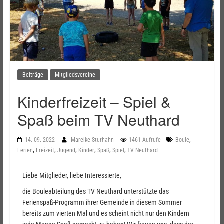
Beiträge
Mitgliedsvereine
Kinderfreizeit – Spiel &
Spaß beim TV Neuthard
,
14. 09. 2022
Mareike Sturhahn
1461 Aufrufe
Boule
,
,
,
,
,
,
Ferien
Freizeit
Jugend
Kinder
Spaß
Spiel
TV Neuthard
Liebe Mitglieder, liebe Interessierte,
die Bouleabteilung des TV Neuthard unterstützte das
Ferienspaß-Programm ihrer Gemeinde in diesem Sommer
bereits zum vierten Mal und es scheint nicht nur den Kindern