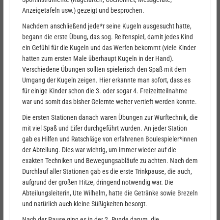
Anzeigetafeln usw.) gezeigt und besprochen.
Nachdem anschließend jede*r seine Kugeln ausgesucht hatte,
begann die erste Übung, das sog. Reifenspiel, damit jedes Kind
ein Gefühl für die Kugeln und das Werfen bekommt (viele Kinder
hatten zum ersten Male überhaupt Kugeln in der Hand).
Verschiedene Übungen sollten spielerisch den Spaß mit dem
Umgang der Kugeln zeigen. Hier erkannte man sofort, dass es
für einige Kinder schon die 3. oder sogar 4. Freizeitteilnahme
war und somit das bisher Gelernte weiter vertieft werden konnte.
Die ersten Stationen danach waren Übungen zur Wurftechnik, die
mit viel Spaß und Eifer durchgeführt wurden. An jeder Station
gab es Hilfen und Ratschläge von erfahrenen Boulespieler*innen
der Abteilung. Dies war wichtig, um immer wieder auf die
exakten Techniken und Bewegungsabläufe zu achten. Nach dem
Durchlauf aller Stationen gab es die erste Trinkpause, die auch,
aufgrund der großen Hitze, dringend notwendig war. Die
Abteilungsleiterin, Ute Wilhelm, hatte die Getränke sowie Brezeln
und natürlich auch kleine Süßigkeiten besorgt.
Nach der Pause ging es in der 2. Runde darum, die